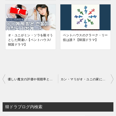
オ・ユニがミン・ソラを殺そう
ペントハウスのクラーク・リー
とした間違い【ペントハウス/
役は誰？【韓国ドラマ】
韓国ドラマ】
投
優しい魔女の評価や視聴率とは？面白くない？【韓国ドラマ】
カン・マリがオ・ユニの家に落書きをしてしまう【ペントハウス/韓国ドラマ】
稿
ナ
ビ
韓ドラブログ内検索
ゲ