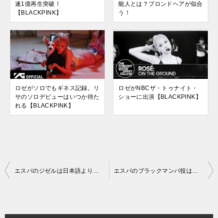
速1億再生突破！
能人とは？ブロンドヘアが似合
【BLACKPINK】
う！
ロゼがソロでもギネス記録。リ
ロゼがNBCザ・トゥナイト・
サのソロデビューはいつか待た
ショーに出演【BLACKPINK】
れる【BLACKPINK】
投
エスパのジゼルは日本語より英語が上手？韓国語も話すトリリンガル
エスパのブラックマンバ役は誰？韓国モデル界のレジェンド！
稿
ナ
ビ