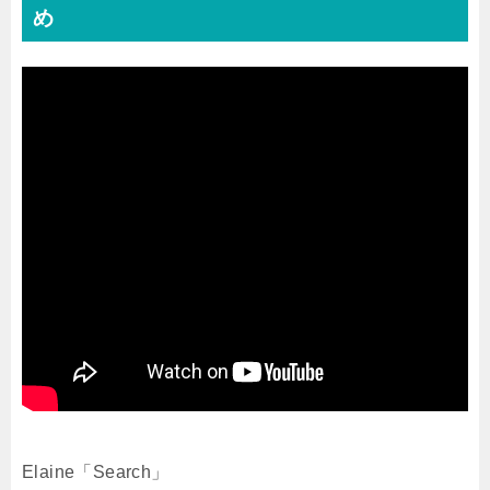
め
Elaine「Search」