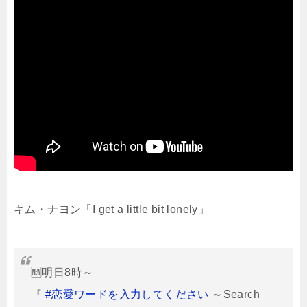
キム・ナヨン「I get a little bit lonely」
🆕明日8時～
『
#恋愛ワードを入力してください
～Search