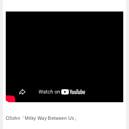
O3ohn「Milky Way Between Us」