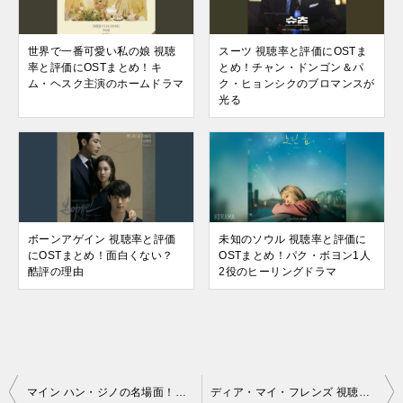
世界で一番可愛い私の娘 視聴
スーツ 視聴率と評価にOSTま
率と評価にOSTまとめ！キ
とめ！チャン・ドンゴン＆パ
ム・ヘスク主演のホームドラマ
ク・ヒョンシクのブロマンスが
光る
ボーンアゲイン 視聴率と評価
未知のソウル 視聴率と評価に
にOSTまとめ！面白くない？
OSTまとめ！パク・ボヨン1人
酷評の理由
2役のヒーリングドラマ
投
マイン ハン・ジノの名場面！無能長男から人間味あふれる更生ぶり
ディア・マイ・フレンズ 視聴率と評価にOSTまとめ！百想芸術大賞受賞の人生ドラマ