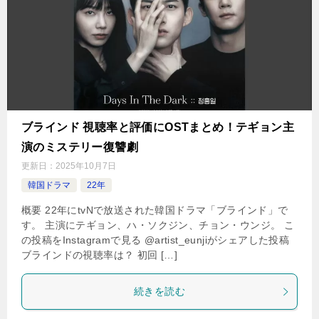
ブラインド 視聴率と評価にOSTまとめ！テギョン主
演のミステリー復讐劇
更新日：
2025年10月7日
韓国ドラマ
22年
概要 22年にtvNで放送された韓国ドラマ「ブラインド」で
す。 主演にテギョン、ハ・ソクジン、チョン・ウンジ。 こ
の投稿をInstagramで見る @artist_eunjiがシェアした投稿
ブラインドの視聴率は？ 初回 […]
続きを読む