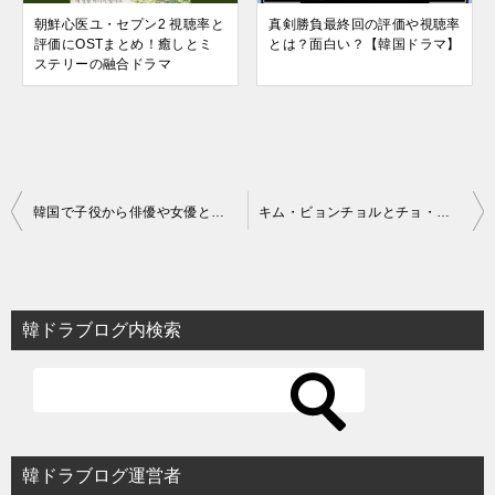
朝鮮心医ユ・セプン2 視聴率と
真剣勝負最終回の評価や視聴率
評価にOSTまとめ！癒しとミ
とは？面白い？【韓国ドラマ】
ステリーの融合ドラマ
投
韓国で子役から俳優や女優として成功した現在の例とは？【韓国ドラマ】
キム・ビョンチョルとチョ・ウジンが似てる！トッケビ＆ミスターサンシャイン
稿
ナ
ビ
韓ドラブログ内検索
ゲ
ー
シ
ョ
韓ドラブログ運営者
ン