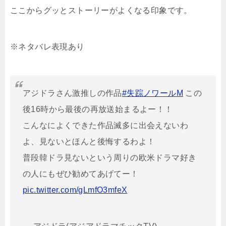
ここからグッとストーリーがよくなる印象です。
※ネタバレ表現あり
アジドラさん激推しの作品
#失踪ノワールM
この
後16時から最後の再放送始まるよー！！
こんなによくできた作品滅多に出会えないわ
よ、見ないとほんと後悔するわよ！
普段韓ドラ見ないという周りの欧米ドラマ好き
の人にもぜひ勧めてあげてー！
pic.twitter.com/gLmfO3mfeX