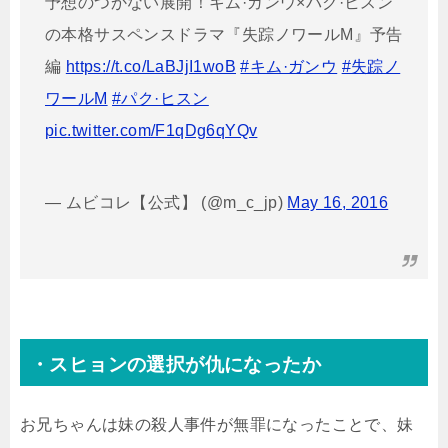
予想のつかない展開！キム·ガンウ×パク·ヒスン
の本格サスペンスドラマ『失踪ノワールM』予告
編
https://t.co/LaBJjI1woB
#キム·ガンウ
#失踪ノ
ワールM
#パク·ヒスン
pic.twitter.com/F1qDg6qYQv
— ムビコレ【公式】 (@m_c_jp)
May 16, 2016
・スヒョンの選択が仇になったか
お兄ちゃんは妹の殺人事件が無罪になったことで、妹