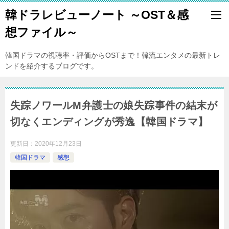
韓ドラレビューノート ～OST＆感
想ファイル～
韓国ドラマの視聴率・評価からOSTまで！韓流エンタメの最新トレ
ンドを紹介するブログです。
失踪ノワールM弁護士の娘失踪事件の結末が
切なくエンディングが秀逸【韓国ドラマ】
更新日：
2020年12月23日
韓国ドラマ
感想