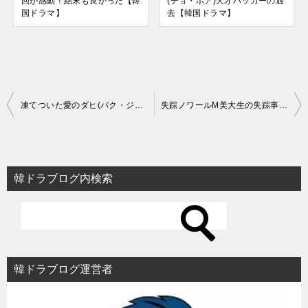
回が感動！結末も良かった【韓
(チョ・ボア)天才ハッカーの過
国ドラマ】
去【韓国ドラマ】
投
凍てついた愛のダヒ(パク・ジフ)。炎上しかかるも真実が衝撃！【韓国ドラマ】
失踪ノワールM美大生の失踪事件も切ないストーリー【韓国ドラマ】
稿
ナ
ビ
韓ドラブログ内検索
ゲ
ー
シ
ョ
韓ドラブログ運営者
ン