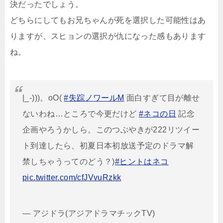
決だったでしょう。
どちらにしてもお兄ちゃんが死を選択した可能性はあ
りますが、スヒョンの選択が仇になった感もあります
ね。
|_-)))。oO(
#失踪ノワールM
面白すぎて目が離せ
ないわね…ところで今更だけど
#ネコの日
記念
企画やろうかしら。このつぶやきが222リツイー
ト到達したら、初夏日本初放送予定のドラマ解
禁しちゃうってのどう？)
#ヒントはネコ
pic.twitter.com/cfJVvuRzkk
— アジドラ(アジアドラマチックTV)