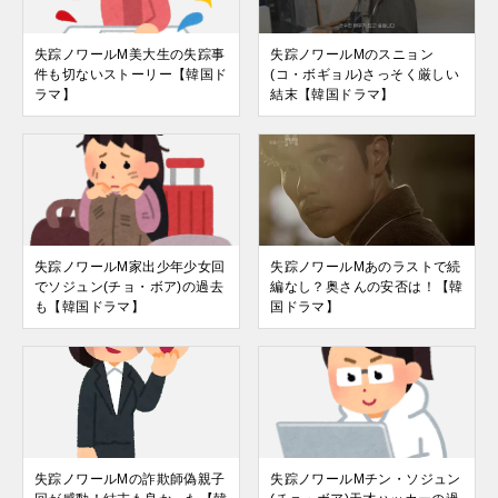
失踪ノワールM美大生の失踪事
失踪ノワールMのスニョン
件も切ないストーリー【韓国ド
(コ・ボギョル)さっそく厳しい
ラマ】
結末【韓国ドラマ】
失踪ノワールM家出少年少女回
失踪ノワールMあのラストで続
でソジュン(チョ・ボア)の過去
編なし？奥さんの安否は！【韓
も【韓国ドラマ】
国ドラマ】
失踪ノワールMの詐欺師偽親子
失踪ノワールMチン・ソジュン