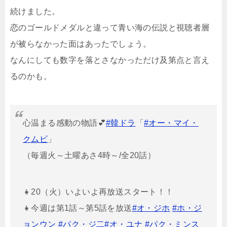
続けました。
恋のゴールドメダルと違って青い海の伝説と視聴者層
が被らなかった面はあったでしょう。
なんにしても数字を落とさなかっただけ及第点と言え
るのかも。
心温まる感動の物語💕
#韓ドラ
「
#オー・マイ・
クムビ
」
（毎週火～土曜あさ4時～/全20話）
👧20（火）いよいよ再放送スタート！！
👧今週は第1話～第5話を放送
#オ・ジホ
#ホ・ジ
ョンウン
#パク・ジ二
#オ・ユナ
#パク・ミンス