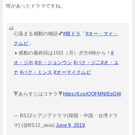
性があったドラマですね。
心温まる感動の物語💕
#韓ドラ
「
#オー・マイ・
クムビ
」
👧感動の最終回は10日（月）夕方4時から！
#
オ・ジホ
#ホ・ジョンウン
#パク・ジ二
#オ・ユ
ナ
#パク・ミンス
#オーマイクムビ
🔻あらすじはコチラ🔻
https://t.co/QQFMNlEsGW
— BS12☆アジアドラマ(韓国・中国・台湾ドラ
マ) (@BS12_asia)
June 9, 2019