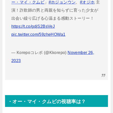
ー・マイ・クムビ
」
#ホジョンウン
、
#オジホ
主
演！詐欺師の男と両親を知らずに育った少女が
出会い繰り広げる心温まる感動ストーリー！
https://t.co/gdjS2BsVeJ
pic.twitter.com/59zheHOWa1
— Korepoコレポ (@Kkorepo)
November 26,
2023
・オー・マイ・クムビの視聴率は？