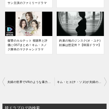
サン主演のファミリードラマ
復讐のカルテット 視聴率と評
約束の地のジンスク(オ・ユナ)
価にOSTまとめ！キム・スノ
妊娠は想定外？【韓国ドラマ】
ク脚本のマクチャンドラマ
投
夫婦の世界でVRのような暴力シーンが問題に【韓国ドラマ】
キム・ヒエ(チ・ソヌ)が夫婦の世界で使っている香水は？【韓国ドラマ】
稿
ナ
ビ
韓ドラブログ内検索