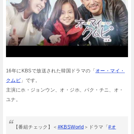
16年にKBSで放送された韓国ドラマの「
オー・マイ・
クムビ
」です。
主演にホ・ジョンウン、オ・ジホ、パク・チニ、オ・
ユナ。
【番組チェック】＜
#KBSWorld
＞ドラマ「
#オ