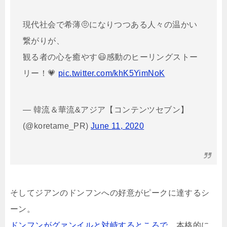
現代社会で希薄🤨になりつつある人々の温かい
繋がりが、
観る者の心を癒やす😃感動のヒーリングストー
リー！💗
pic.twitter.com/khK5YimNoK
— 韓流＆華流&アジア【コンテンツセブン】
(@koretame_PR)
June 11, 2020
そしてジアンのドンフンへの好意がピークに達するシ
ーン。
ドンフンがグァンイルと対峙するところで
、本格的に