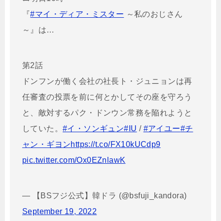
『
#マイ・ディア・ミスター
～私のおじさん
～』は…
第2話
ドンフンが働く会社の社長ト・ジュニョンは再
任審査の投票を前に何とかしてその座を守ろう
と、敵対するパク・ドンウン常務を陥れようと
していた。
#イ・ソンギュン
#IU
/
#アイユー
#チ
ャン・ギヨン
https://t.co/FX10kUCdp9
pic.twitter.com/Ox0EZnlawK
— 【BSフジ公式】韓ドラ (@bsfuji_kandora)
September 19, 2022