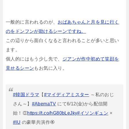
一般的に言われるのが、
おばあちゃんと月を見に行く
のをドンフンが助けるシーンですね。
この辺りから面白くなると言われることが多いと思い
ます。
個人的にはもう少し先で、
ジアンが作中初めて笑顔を
見せるシーン
もお気に入り。
#韓国ドラマ
【
#マイディアミスター
～私のおじ
さん～】
#AbemaTV
にて6/12(金)から配信開
始！👏
https://t.co/hG80bLeJky
#イソンギュン
×
#IU
の豪華共演作🏵