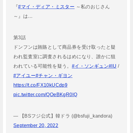
『
#マイ・ディア・ミスター
～私のおじさん
～』は…
第3話
ドンフンは賄賂として商品券を受け取ったと疑
われ監査室に調査されるはめになり、誰かに狙
われている可能性を疑う。
#イ・ソンギュン
#IU
/
#アイユー
#チャン・ギヨン
https://t.co/FX10kUCdp9
pic.twitter.com/QOeBKgR0lQ
— 【BSフジ公式】韓ドラ (@bsfuji_kandora)
September 20, 2022