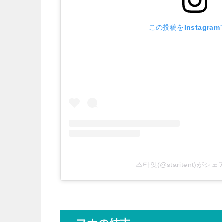
この投稿をInstagra
스타잇(@staritent)が