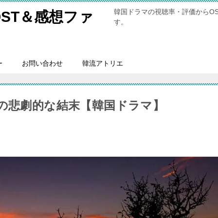
韓国ドラマの視聴率・評価からO
ST＆感想ファ
す。
ー
お問い合わせ
韓流アトリエ
)の悲劇的な結末【韓国ドラマ】