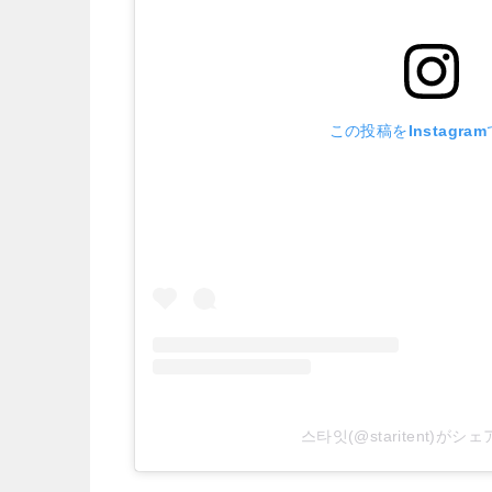
この投稿をInstagra
스타잇(@staritent)が