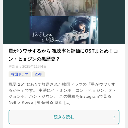
星がウワサするから 視聴率と評価にOSTまとめ！コ
ン・ヒョジンの黒歴史？
更新日：
2025年11月4日
韓国ドラマ
25年
概要 25年にtvNで放送された韓国ドラマの「星がウワサす
るから」です。 主演にイ・ミンホ、コン・ヒョジン、オ・
ジョンセ、ハン・ジウン。 この投稿をInstagramで見る
Netflix Korea | 넷플릭스 코리 […]
続きを読む