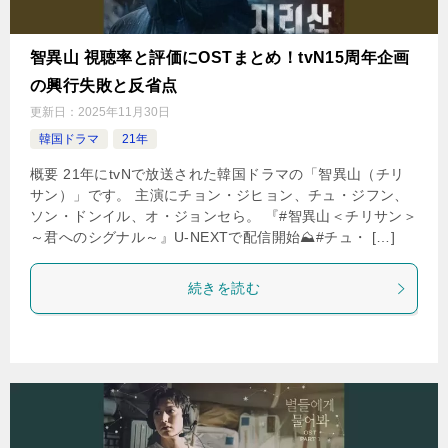
智異山 視聴率と評価にOSTまとめ！tvN15周年企画
の興行失敗と反省点
更新日：
2025年11月30日
韓国ドラマ
21年
概要 21年にtvNで放送された韓国ドラマの「智異山（チリ
サン）」です。 主演にチョン・ジヒョン、チュ・ジフン、
ソン・ドンイル、オ・ジョンセら。 『#智異山＜チリサン＞
～君へのシグナル～』U-NEXTで配信開始⛰#チュ・ […]
続きを読む