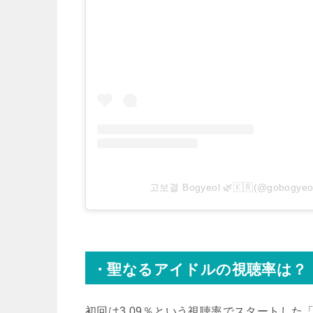
고보결 Bogyeol 🌿🇰🇷(@gobo
・聖なるアイドルの視聴率は？
初回は3.09％という視聴率でスタートした