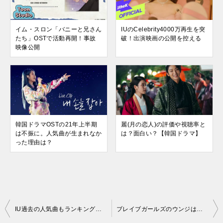
イム・スロン「バニーと兄さん
IUのCelebrity4000万再生を突
たち」OSTで活動再開！事故
破！出演映画の公開を控える
映像公開
韓国ドラマOSTの21年上半期
麗(月の恋人)の評価や視聴率と
は不振に。人気曲が生まれなか
は？面白い？【韓国ドラマ】
った理由は？
投
IU過去の人気曲もランキングに顔を出す！【ストリーミングの女王】
ブレイブガールズのウンジはビジュアルメンバー。似ている芸能人とは？