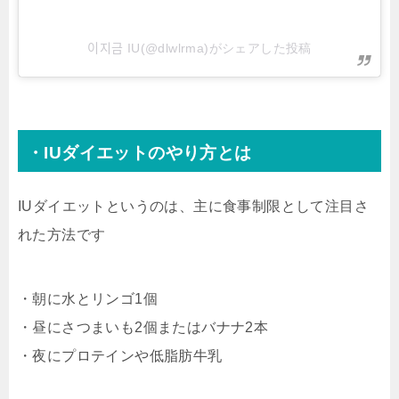
이지금 IU(@dlwlrma)がシェアした投稿
・IUダイエットのやり方とは
IUダイエットというのは、主に食事制限として注目さ
れた方法です
・朝に水とリンゴ1個
・昼にさつまいも2個またはバナナ2本
・夜にプロテインや低脂肪牛乳