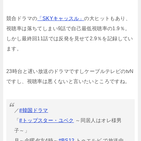
競合ドラマの
「SKYキャッスル」
の大ヒットもあり、
視聴率は落ちてしまい9話で自己最低視聴率の1.9％。
しかし最終回11話では反発を見せて2.9％を記録してい
ます。
23時台と遅い放送のドラマですしケーブルテレビのtvN
ですし、視聴率は悪くないと言いたいところですね。
／
#韓国ドラマ
「
#トップスター・ユベク
～同居人はオレ様男
子～」
月～金曜夕方4時～
#BS12
トゥエルビ で放送中