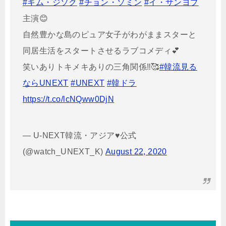
#キム・ジソク
#チョン・ソミン
#イ・サンヨプ
主演😊
自然豊かな島のピュア女子がわがままスターと
同居生活をスタートさせるラブコメディ💕
笑いありトキメキありの三角関係‼️🥰
#韓流見る
ならUNEXT
#UNEXT
#韓ドラ
https://t.co/lcNQww0DjN
— U-NEXT韓流・アジア♥公式
(@watch_UNEXT_K)
August 22, 2020