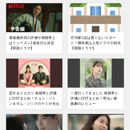
還魂最終回の評価や視聴率と
月刊家1話は悪くないスター
は？シーズン2放送日も決定
ト！脚本家は人気ドラマの担当
【韓国ドラマ】
【韓国ドラマ】
恋するイエカツ 視聴率と評価
一度行ってきました 視聴率と
にOSTまとめ！チョン・ソミ
評価にOSTまとめ！明るい家
ン＆キム・ジソクのケミが光る
族劇のレビュー