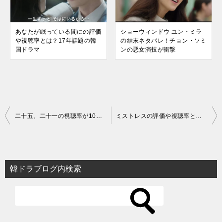
あなたが眠っている間にの評価
ショーウィンドウ ユン・ミラ
や視聴率とは？17年話題の韓
の結末ネタバレ！チョン・ソミ
国ドラマ
ンの悪女演技が衝撃
投
二十五、二十一の視聴率が10％突破！キム・テリの年齢【韓国ドラマ】
ミストレスの評価や視聴率とは？面白い？【韓国ドラマ】
稿
ナ
ビ
韓ドラブログ内検索
ゲ
ー
シ