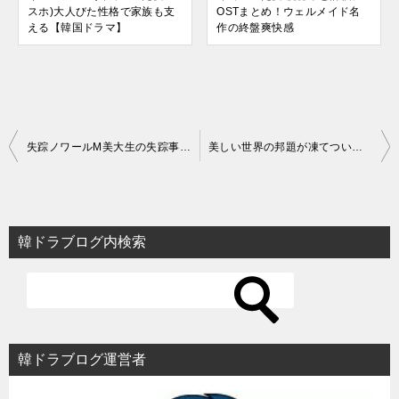
スホ)大人びた性格で家族も支
OSTまとめ！ウェルメイド名
える【韓国ドラマ】
作の終盤爽快感
投
失踪ノワールM美大生の失踪事件も切ないストーリー【韓国ドラマ】
美しい世界の邦題が凍てついた愛は変？韓国ドラマのタイトルやビジュアルの改変
稿
ナ
ビ
韓ドラブログ内検索
ゲ
ー
シ
ョ
韓ドラブログ運営者
ン