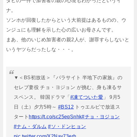
ダヒの一件で加害者の親の心境もわかったというイ
ナ。
ソンホが回復したからという大前提はあるものの、ウ
ンジュにも理解を示した心の広いお母さんです。
まあ、他のいじめ加害者の親2人が、謝罪すらしないと
いうヤツらだったしな・・・。
▼＜BS初放送＞『パラサイト 半地下の家族』の
セレブ妻役 チョ・ヨジョン が挑む、身も凍るサ
スペンス。 韓国ドラマ「
#凍てついた愛
」 9月5
日（土）夕方5時～
#BS12
トゥエルビで放送ス
タート
https://t.co/sc25eqSnhk
#チョ・ヨジョン
#ナム・ダルム
#ソ・ドンヒョン
pic.twitter.com/X2Nay73erh