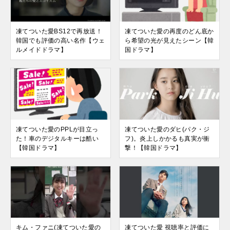
凍てついた愛BS12で再放送！
凍てついた愛の再度のどん底か
韓国でも評価の高い名作【ウェ
ら希望の光が見えたシーン【韓
ルメイドドラマ】
国ドラマ】
凍てついた愛のPPLが目立っ
凍てついた愛のダヒ(パク・ジ
た！車のデジタルキーは酷い
フ)。炎上しかかるも真実が衝
【韓国ドラマ】
撃！【韓国ドラマ】
キム・ファニ(凍てついた愛の
凍てついた愛 視聴率と評価に