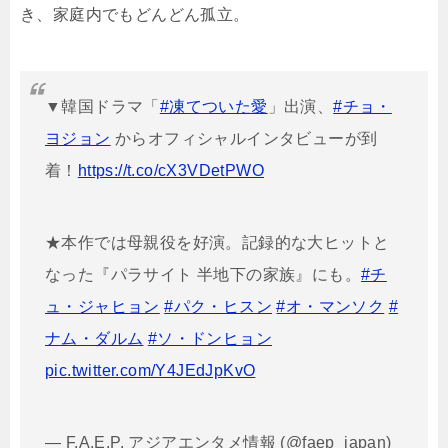
き、家庭内でもどんどん孤立。
▼韓国ドラマ「
#凍てついた愛
」出演、
#チョ・
ヨジョン
からオフィシャルインタビューが到
着！
https://t.co/cX3VDetPWO
★本作では母親役を好演。記録的な大ヒットと
なった『パラサイト 半地下の家族』にも。
#チ
ュ・ジャヒョン
#パク・ヒスン
#オ・マンソク
#
ナム・ダルム
#ソ・ドンヒョン
pic.twitter.com/Y4JEdJpKvO
— F.A.E.P. アジアエンタメ情報 (@faep_japan)