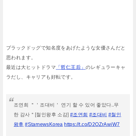
ブラックドッグで知名度をあげたような女優さんだと
思われます。
最近は大ヒットドラマ
「哲仁王后」
のレギュラーキャ
ラだし、キャリアも好転です。
조연희 ＂＇조대비＇ 연기 할 수 있어 좋았다..무
한 감사＂[철인왕후 소감]
#조연희
#조대비
#철인
왕후
#StarnewsKorea
https://t.co/D2OZrAwiW7