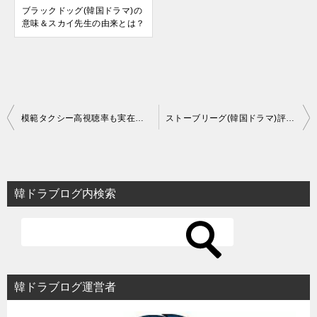
ブラックドッグ(韓国ドラマ)の
意味＆スカイ先生の由来とは？
投
模範タクシー高視聴率も実在事件モチーフに批判も【韓国ドラマ】
ストーブリーグ(韓国ドラマ)評価や視聴率とは？野球よりオフィスドラマ
稿
ナ
ビ
韓ドラブログ内検索
ゲ
ー
シ
ョ
韓ドラブログ運営者
ン