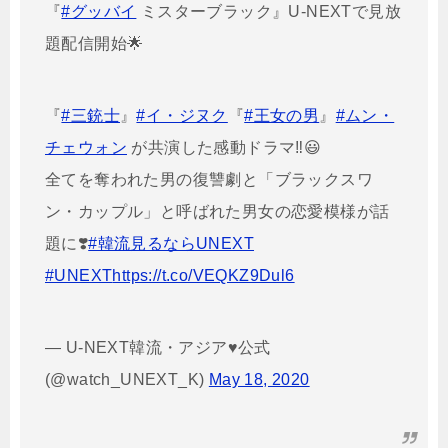
『
#グッバイ
ミスターブラック』U-NEXTで見放
題配信開始🌟
『
#三銃士
』
#イ・ジヌク
『
#王女の男
』
#ムン・
チェウォン
が共演した感動ドラマ‼️😃
全てを奪われた男の復讐劇と「ブラックスワ
ン・カップル」と呼ばれた男女の恋愛模様が話
題に❣️
#韓流見るならUNEXT
#UNEXT
https://t.co/VEQKZ9Dul6
— U-NEXT韓流・アジア♥公式
(@watch_UNEXT_K)
May 18, 2020