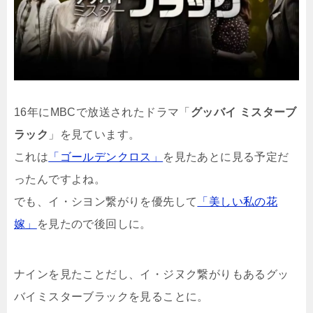
16年にMBCで放送されたドラマ「
グッバイ ミスターブ
ラック
」を見ています。
これは
「ゴールデンクロス」
を見たあとに見る予定だ
ったんですよね。
でも、イ・シヨン繋がりを優先して
「美しい私の花
嫁」
を見たので後回しに。
ナインを見たことだし、イ・ジヌク繋がりもあるグッ
バイミスターブラックを見ることに。