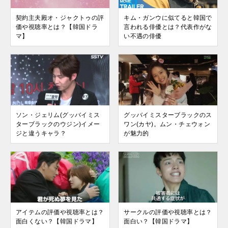
契約主夫殿オ・ジャクトゥの評
キム・ガンウに似てると韓国で
価や視聴率とは？【韓国ドラ
言われる俳優とは？代表作がな
マ】
い不遇の俳優
ソン・ジェリム(グッバイミス
グッバイミスターブラックのス
ターブラックのウジン)イメー
ワン(カヤ)。ムン・チェウォン
ジと違うキャラ？
が魅力的
アイテムの評価や視聴率とは？
サークルの評価や視聴率とは？
面白くない？【韓国ドラマ】
面白い？【韓国ドラマ】