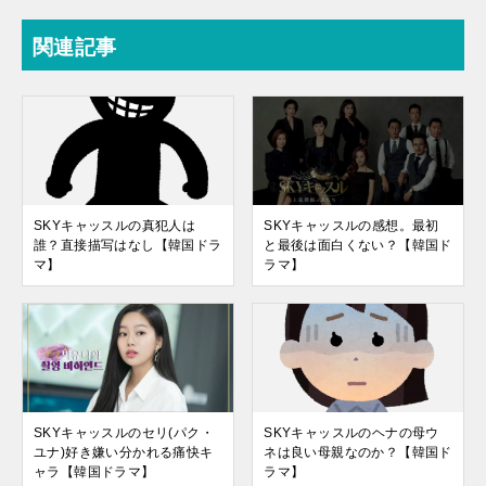
関連記事
SKYキャッスルの真犯人は
SKYキャッスルの感想。最初
誰？直接描写はなし【韓国ドラ
と最後は面白くない？【韓国ド
マ】
ラマ】
SKYキャッスルのセリ(パク・
SKYキャッスルのヘナの母ウ
ユナ)好き嫌い分かれる痛快キ
ネは良い母親なのか？【韓国ド
ャラ【韓国ドラマ】
ラマ】