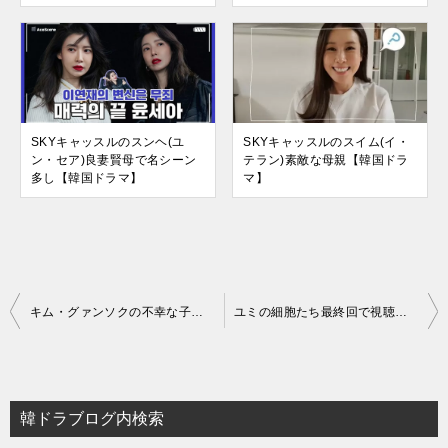
SKYキャッスルのスンヘ(ユ
SKYキャッスルのスイム(イ・
ン・セア)良妻賢母で名シーン
テラン)素敵な母親【韓国ドラ
多し【韓国ドラマ】
マ】
投
キム・グァンソクの不幸な子【刑務所のルールブック/韓国ドラマ】
ユミの細胞たち最終回で視聴率や評価は？シーズン2へ【韓国ドラマ】
稿
ナ
ビ
韓ドラブログ内検索
ゲ