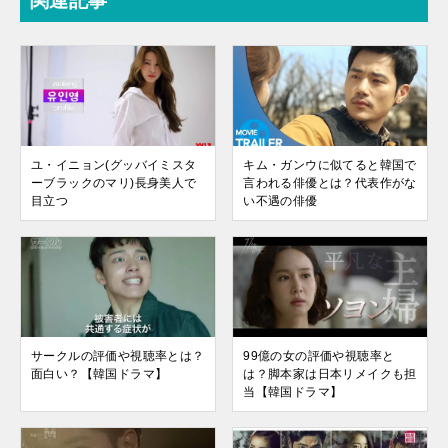
関連記事
ユ・イニョン(グッバイミスタ
キム・ガンウに似てると韓国で
ーブラックのマリ)長身美人で
言われる俳優とは？代表作がな
目立つ
い不遇の俳優
サークルの評価や視聴率とは？
99億の女の評価や視聴率と
面白い？【韓国ドラマ】
は？脚本家は日本リメイクも担
当【韓国ドラマ】