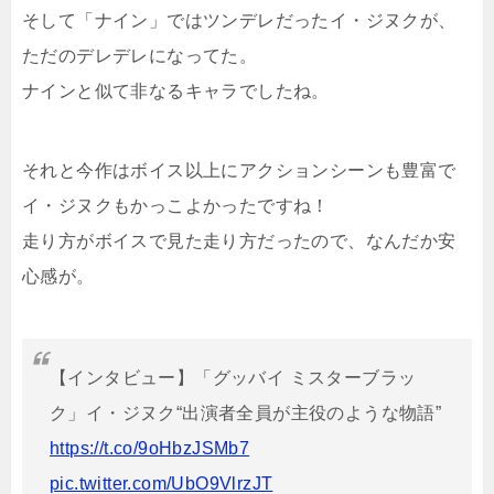
そして「ナイン」ではツンデレだったイ・ジヌクが、
ただのデレデレになってた。
ナインと似て非なるキャラでしたね。
それと今作はボイス以上にアクションシーンも豊富で
イ・ジヌクもかっこよかったですね！
走り方がボイスで見た走り方だったので、なんだか安
心感が。
【インタビュー】「グッバイ ミスターブラッ
ク」イ・ジヌク“出演者全員が主役のような物語”
https://t.co/9oHbzJSMb7
pic.twitter.com/UbO9VlrzJT