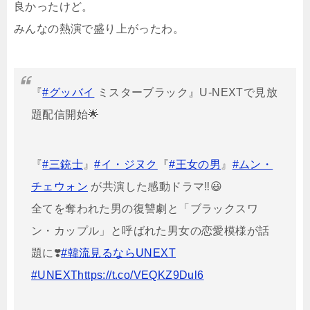
良かったけど。
みんなの熱演で盛り上がったわ。
『
#グッバイ
ミスターブラック』U-NEXTで見放
題配信開始🌟
『
#三銃士
』
#イ・ジヌク
『
#王女の男
』
#ムン・
チェウォン
が共演した感動ドラマ‼️😃
全てを奪われた男の復讐劇と「ブラックスワ
ン・カップル」と呼ばれた男女の恋愛模様が話
題に❣️
#韓流見るならUNEXT
#UNEXT
https://t.co/VEQKZ9Dul6