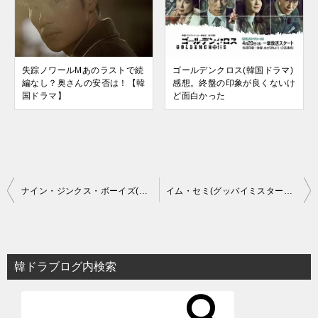
失踪ノワールMあのラストで続
ゴールデンクロス(韓国ドラマ)
編なし？奥さんの安否は！【韓
感想。終盤の印象が良くないけ
国ドラマ】
ど面白かった
投
ナイン・ジンクス・ボーイズ(韓国ドラマ)視聴率や評価とは？
イム・セミ(グッバイミスターブラックのジス)演技が上手くてかわいい
稿
ナ
ビ
韓ドラブログ内検索
ゲ
ー